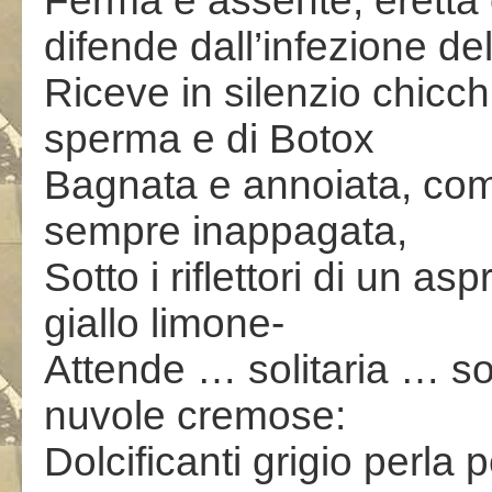
Ferma e assente, eretta
difende dall’infezione d
Riceve in silenzio chicchi
sperma e di Botox
Bagnata e annoiata, com
sempre inappagata,
Sotto i riflettori di un a
giallo limone-
Attende … solitaria … sott
nuvole cremose:
Dolcificanti grigio perla pe