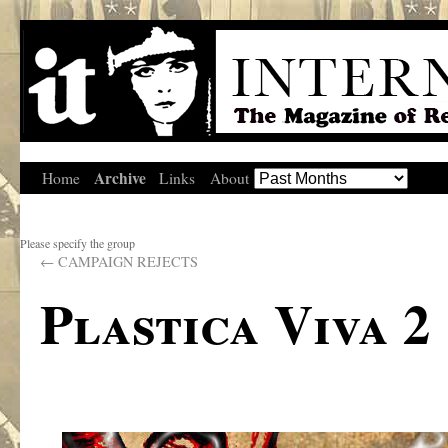
Archive
Home
Links
About
Please specify the group
←
CAMPAIGN REJECTS
Plastica Viva 2