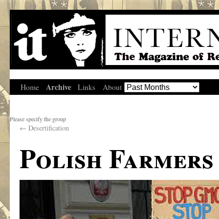
Archive
Home
Links
About
Please specify the group
←
Desertification
Polish Farmers