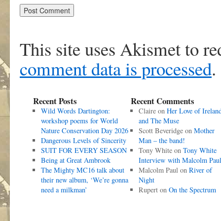
This site uses Akismet to r
comment data is processed
.
Recent Posts
Recent Comments
Wild Words Dartington:
Claire
on
Her Love of Irelan
workshop poems for World
and The Muse
Nature Conservation Day 2026
Scott Beveridge
on
Mother
Dangerous Levels of Sincerity
Man – the band!
SUIT FOR EVERY SEASON
Tony White
on
Tony White
Being at Great Ambrook
Interview with Malcolm Pau
The Mighty MC16 talk about
Malcolm Paul
on
River of
their new album, ‘We’re gonna
Night
need a milkman’
Rupert
on
On the Spectrum